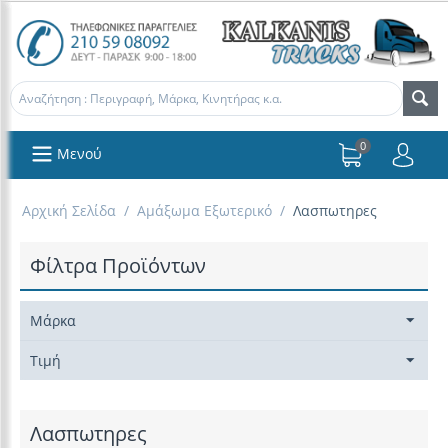
0
Μενού
Αρχική Σελίδα
/
Αμάξωμα Εξωτερικό
/
Λασπωτηρες
Φίλτρα Προϊόντων
Μάρκα
Τιμή
Λασπωτηρες