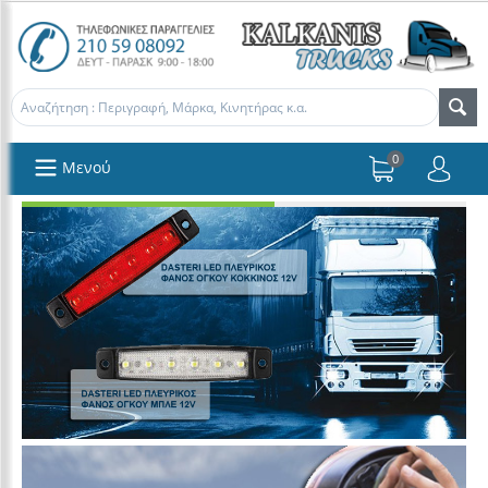
0
Μενού