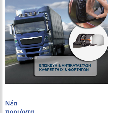
Νέα
προιόντα