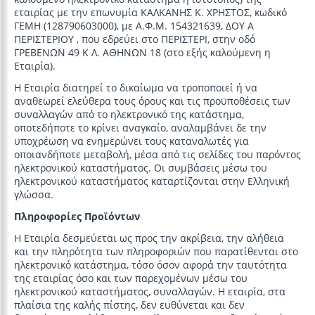
εταιρίας με την επωνυμία ΚΑΛΚΑΝΗΣ Κ. ΧΡΗΣΤΟΣ, κωδικό
ΓΕΜΗ (128790603000), με Α.Φ.Μ. 154321639, ΔΟΥ Α
ΠΕΡΙΣΤΕΡΙΟΥ , που εδρεύει στο ΠΕΡΙΣΤΕΡΙ, στην οδό
ΓΡΕΒΕΝΩΝ 49 Κ Λ. ΑΘΗΝΩΝ 18 (στο εξής καλούμενη η
Εταιρία).
Η Εταιρία διατηρεί το δικαίωμα να τροποποιεί ή να
αναθεωρεί ελεύθερα τoυς όρους και τις προϋποθέσεις των
συναλλαγών από το ηλεκτρονικό της κατάστημα,
οποτεδήποτε το κρίνει αναγκαίο, αναλαμβάνει δε την
υποχρέωση να ενημερώνει τους καταναλωτές για
οποιανδήποτε μεταβολή, μέσα από τις σελίδες του παρόντος
ηλεκτρονικού καταστήματος. Οι συμβάσεις μέσω του
ηλεκτρονικού καταστήματος καταρτίζονται στην Ελληνική
γλώσσα.
Πληροφορίες Προϊόντων
H Εταιρία δεσμεύεται ως προς την ακρίβεια, την αλήθεια
και την πληρότητα των πληροφοριών που παρατίθενται στο
ηλεκτρονικό κατάστημα, τόσο όσον αφορά την ταυτότητα
της εταιρίας όσο και των παρεχομένων μέσω του
ηλεκτρονικού καταστήματος, συναλλαγών. Η εταιρία, στα
πλαίσια της καλής πίστης, δεν ευθύνεται και δεν