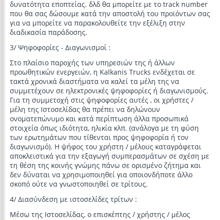
δυνατότητα εποπτείας. δλδ θα μπορείτε με το track number
που θα σας δώσουμε κατά την αποστολή του προϊόντων σας
για να μπορείτε να παρακολουθείτε την εξέλιξη στην
διαδικασία παράδοσης.
3/ Ψηφοφορίες - Διαγωνισμοί :
Στο πλαίσιο παροχής των υπηρεσιών της ή άλλων
προωθητικών ενεργειών, η Kalkanis Trucks ενδέχεται σε
τακτά χρονικά διαστήματα να καλεί τα μέλη της να
συμμετέχουν σε ηλεκτρονικές ψηφοφορίες ή διαγωνισμούς.
Για τη συμμετοχή στις ψηφοφορίες αυτές , οι χρήστες /
μέλη της Ιστοσελίδας θα πρέπει να δηλώνουν
ονοματεπώνυμο και κατά περίπτωση άλλα προσωπικά
στοιχεία όπως ιδιότητα, ηλικία κλπ. (ανάλογα με τη φύση
των ερωτημάτων που τίθενται προς ψηφοφορία ή τον
διαγωνισμό). Η ψήφος του χρήστη / μέλους καταγράφεται
αποκλειστικά για την εξαγωγή συμπερασμάτων σε σχέση με
τη θέση της κοινής γνώμης πάνω σε ορισμένο ζήτημα και
δεν δύναται να χρησιμοποιηθεί για οποιονδήποτε άλλο
σκοπό ούτε να γνωστοποιηθεί σε τρίτους.
4/ Διασύνδεση με ιστοσελίδες τρίτων :
Μέσω της Ιστοσελίδας, ο επισκέπτης / χρήστης / μέλος