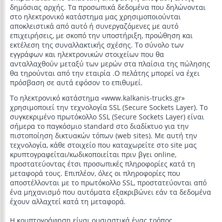
δημόσιας αρχής. Τα προσωπικά δεδομένα που δηλώνονται
στο ηλεκτρονικό κατάστημα μας χρησιμοποιούνται
αποκλειστικά από αυτό ή συνεργαζόμενες με αυτό
επιχειρήσεις, με σκοπό την υποστήριξη, προώθηση και
εκτέλεση της συναλλακτικής σχέσης. Το σύνολο των
εγγράφων και ηλεκτρονικών στοιχείων που θα
ανταλλαχθούν μεταξύ των μερών στα πλαίσια της πώλησης
θα τηρούνται από την εταιρία .Ο πελάτης μπορεί να έχει
πρόσβαση σε αυτά εφόσον το επιθυμεί.
Το ηλεκτρονικό κατάστημα «www.kalkanis-trucks.gr»
χρησιμοποιεί την τεχνολογία SSL (Secure Sockets Layer). Το
συγκεκριμένο πρωτόκολλο SSL (Secure Sockets Layer) είναι
σήμερα το παγκόσμιο standard στο διαδίκτυο για την
πιστοποίηση δικτυακών τόπων (web sites). Με αυτή την
τεχνολογία, κάθε στοιχείο που καταχωρείτε στο site μας
κρυπτογραφείται/κωδικοποιείται πριν βγει online,
προστατεύοντας έτσι προσωπικές πληροφορίες κατά τη
μεταφορά τους. Επιπλέον, όλες οι πληροφορίες που
αποστέλλονται με το πρωτόκολλο SSL, προστατεύονται από
ένα μηχανισμό που αυτόματα εξακριβώνει εάν τα δεδομένα
έχουν αλλαχτεί κατά τη μεταφορά.
Η κρυπτογράφηση είναι ουσιαστικά ένας τρόπος