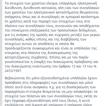
Τα στοιχεία των χρηστών (όνομα, επάγγελμα, ηλεκτρονική
διεύθυνση, διεύθυνση κατοικίας, κλπ.) και των συναλλαγών
των χρηστών του ηλεκτρονικού καταστήματος θεωρούνται
απόρρητα, όπως και oi συναλλαγές σε εμπορικό κατάστημα.
Οι χρήστες κατά την παροχή των στοιχείων τους στα
πλαίσια των συναλλαγών τους, συναινούν και αποδέχονται
την επικείμενη επεξεργασία των προσωπικών δεδομένων,
για τις ανάγκες της ομαλής και ευχερούς μεταξύ των μερών
συναλλαγής, καθώς επίσης και της διαβίβασης των
στοιχείων αυτών σε αποδέκτες οι οποίοι θα
προσδιορίζονται συγκεκριμένα και είναι οι υπάλληλοι της
εταιρείας στα πλαίσια της διεκπεραίωσης της
καταρτιζόμενης σύμβασης. Επίσης και με τον παρόν
γνωστοποιείται η ύπαρξη του δικαιώματος πρόσβασης και
του δικαιώματος εναντίωσης του άρθρου 12 και 13 του Ν.
2472/1997.
Βεβαιώνεται ότι μόνο εξουσιοδοτημένοι υπάλληλοι έχουν
πρόσβαση στις πληροφορίες των συναλλαγών και μόνο
όποτε αυτό είναι αναγκαίο, π.χ. για τη διεκπεραίωση των
παραγγελιών.Η εταιρία δεσμεύεται να μην αποκαλύψει τα
στοιχεία των πελατών και των συναλλαγών τους, εκτός αν
έχει έγγραφη εξουσιοδότηση από τους ίδιους, ή αυτό
επιβάλλεται από δικαστική απόφαση ή απόφαση άλλης