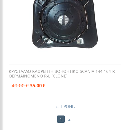
ΚΡΥΣΤΑΛΛΟ ΚΑΘΡΕΠΤΗ ΒΟΗΘΗΤΙΚΟ SCANIA 144-164-R
ΘΕΡΜΑΙΝΟΜΕΝΟ R-L [CLONE]
40.00
€
35.00
€
ΠΡΟΗΓ.
1
2