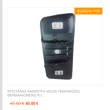
Κερδίστε 11%
ΚΡΥΣΤΑΛΛΟ ΚΑΘΡΕΠΤΗ VOLVO FM(KINEZOΣ)
ΘΕΡΜΑΙΝΟΜΕΝΟ R-L
45.00
€
40.00
€