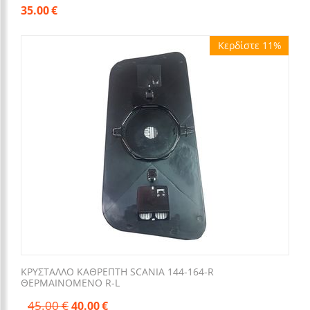
35.00
€
Κερδίστε 11%
ΚΡΥΣΤΑΛΛΟ ΚΑΘΡΕΠΤΗ SCANIA 144-164-R
ΘΕΡΜΑΙΝΟΜΕΝΟ R-L
45.00
€
40.00
€