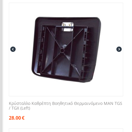
Κρύσταλλο Καθρέπτη Βοηθητικό Θερμαινόμενο MAN TGS
/ TGX (Left)
28.00
€