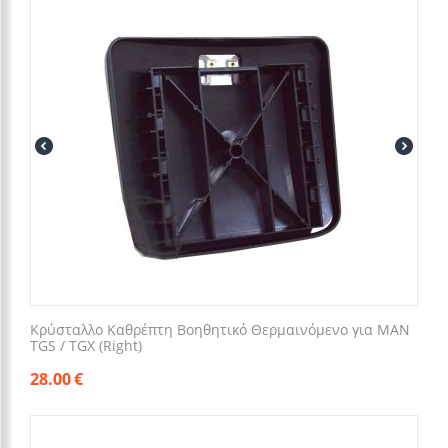
Κρύσταλλο Καθρέπτη Βοηθητικό Θερμαινόμενο για MAN
TGS / TGX (Right)
28.00
€