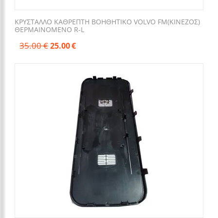
ΚΡΥΣΤΑΛΛΟ ΚΑΘΡΕΠΤΗ BOHΘΗΤΙΚΟ VOLVO FM(KINEZOΣ)
ΘΕΡΜΑΙΝΟΜΕΝΟ R-L
35.00
€
25.00
€