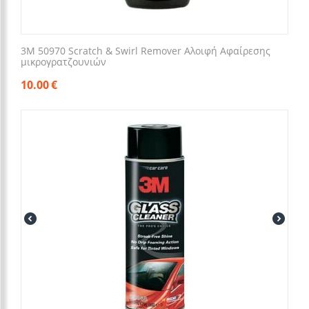
3M 50970 Scratch & Swirl Remover Αλοιφή Αφαίρεσης
μικρογρατζουνιών
10.00
€