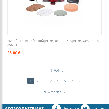
3M Σύστημα Ξεθαμπώματος και Γυαλίσματος Φαναριών
39014
35.00
€
ΠΡΟΗΓ.
1
2
3
4
5
6
7
8
ΕΠΌΜΕΝΟ
Facebook
Twitter
ΑΚΟΛΟΥΘΉΣΤΕ ΜΑΣ :