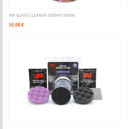
3M GLASS CLEANER (500ml) 50586
15.00
€