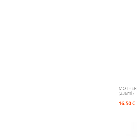
MOTHERS
(236ml)
16.50
€