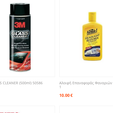
Aλοιφή Επαναφοράς Φαναριών
S CLEANER (500ml) 50586
1
10.00
€