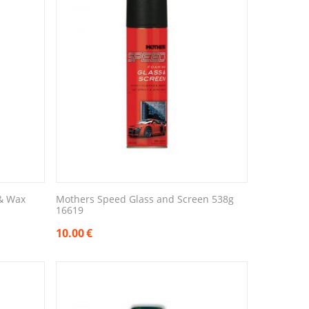
& Wax
Mothers Speed Glass and Screen 538g
16619
10.00
€