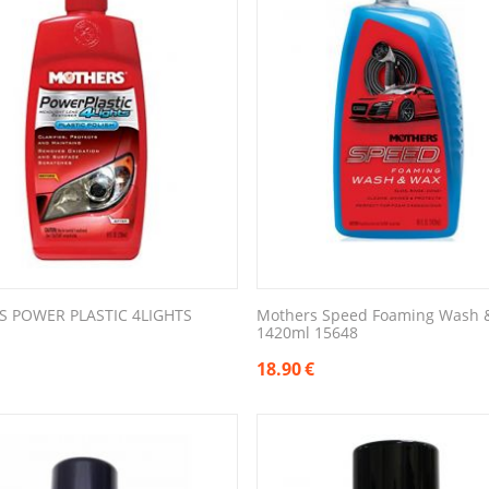
 POWER PLASTIC 4LIGHTS
Mothers Speed Foaming Wash 
1420ml 15648
18.90
€