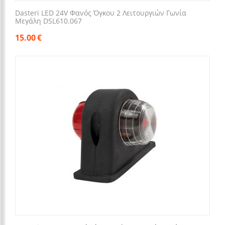
Dasteri LED 24V Φανός Όγκου 2 Λειτουργιών Γωνία
Μεγάλη DSL610.067
15.00
€