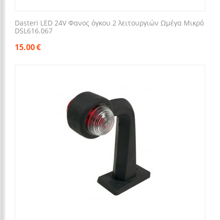
Dasteri LED 24V Φανος όγκου 2 λειτουργιών Ωμέγα Μικρό
DSL616.067
15.00
€