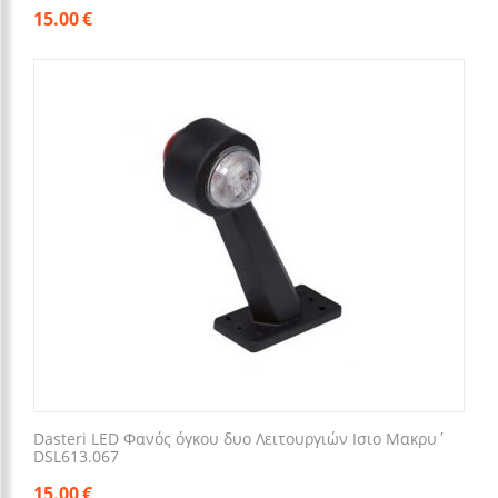
15.00
€
Dasteri LED Φανός όγκου δυο Λειτουργιών Ισιο Μακρυ΄
DSL613.067
15.00
€