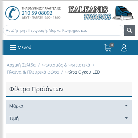
0
Μενού
Αρχική Σελίδα
/
Φωτισμός & Φωτιστικά
/
Πλαϊνά & Πλευρικά φώτα
/
Φώτα Ογκου LED
Φίλτρα Προϊόντων
Μάρκα
Τιμή