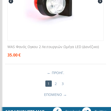
WAS Φανός Ογκου 2 Λειτουργιών Ωμέγα LED (Δανέζικο)
35.00
€
ΠΡΟΗΓ.
1
2
3
ΕΠΌΜΕΝΟ