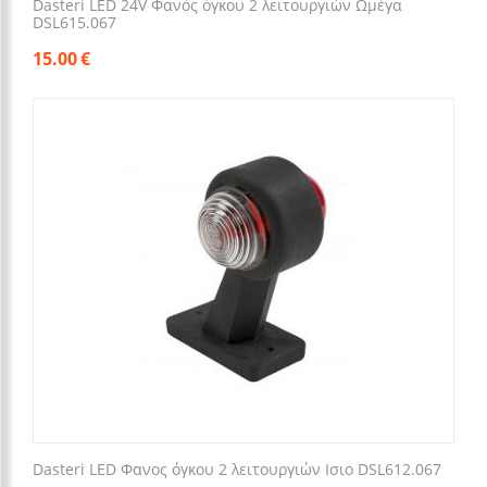
Dasteri LED 24V Φανός όγκου 2 λειτουργιών Ωμέγα
DSL615.067
15.00
€
Dasteri LED Φανος όγκου 2 λειτουργιών Ισιο DSL612.067