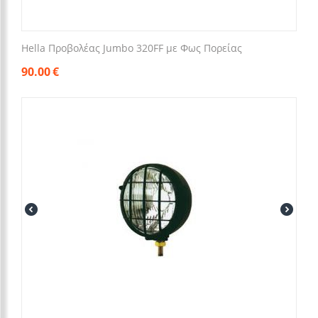
Hella Προβολέας Jumbo 320FF με Φως Πορείας
90.00
€