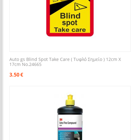
Auto gs Blind Spot Take Care ( Τυφλό Σημείο ) 12cm X
17cm No.24665
3.50
€