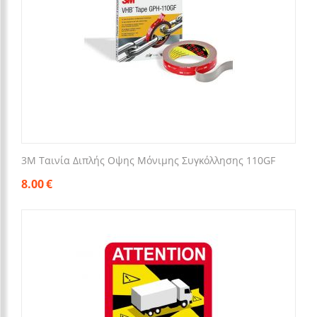
3M Ταινία Διπλής Οψης Μόνιμης Συγκόλλησης 110GF
8.00
€