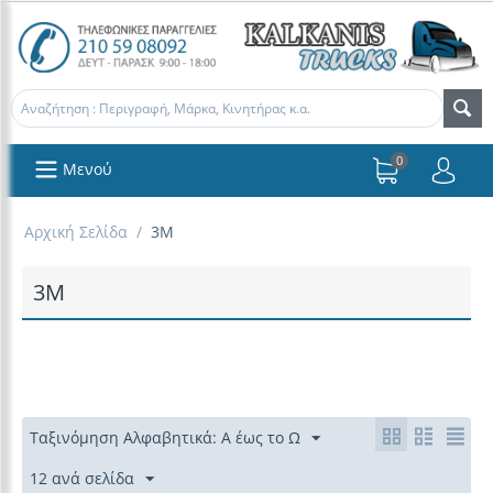
0
Μενού
Αρχική Σελίδα
/
3Μ
3Μ
Ταξινόμηση Αλφαβητικά: Α έως το Ω
12 ανά σελίδα