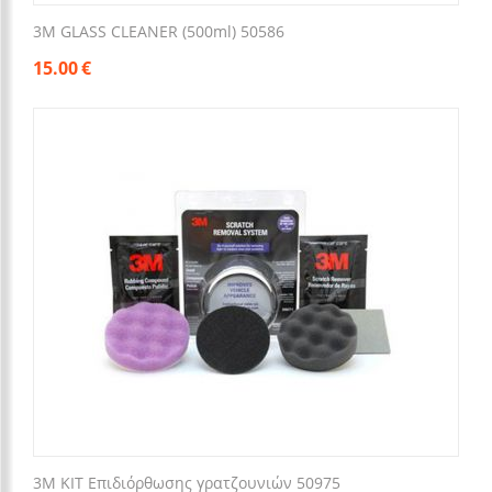
3M GLASS CLEANER (500ml) 50586
15.00
€
3M KIT Επιδιόρθωσης γρατζουνιών 50975