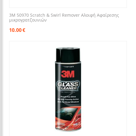
3M 50970 Scratch & Swirl Remover Αλοιφή Αφαίρεσης
μικρογρατζουνιών
10.00
€