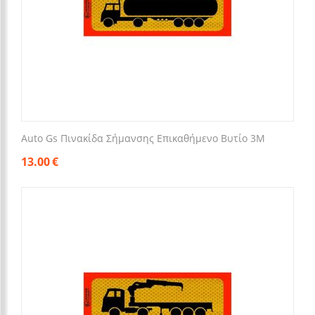
Auto Gs Πινακίδα Σήμανσης Επικαθήμενο Βυτίο 3Μ
13.00
€