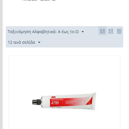
Ταξινόμηση Αλφαβητικά: Α έως το Ω
12 ανά σελίδα