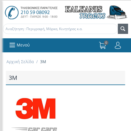
0
Μενού
Αρχική Σελίδα
/
3M
3M