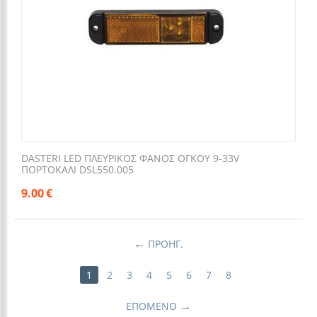
DASTERI LED ΠΛΕΥΡΙΚΟΣ ΦΑΝΟΣ ΟΓΚΟΥ 9-33V
ΠΟΡΤΟΚΑΛΙ DSL550.005
9.00
€
ΠΡΟΗΓ.
1
2
3
4
5
6
7
8
ΕΠΌΜΕΝΟ