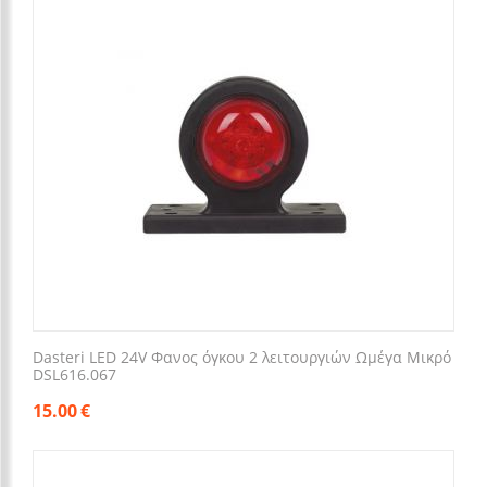
Dasteri LED 24V Φανος όγκου 2 λειτουργιών Ωμέγα Μικρό
DSL616.067
15.00
€