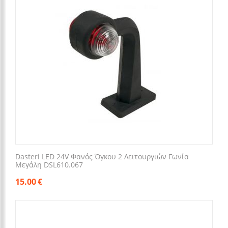
Dasteri LED 24V Φανός Όγκου 2 Λειτουργιών Γωνία
Μεγάλη DSL610.067
15.00
€