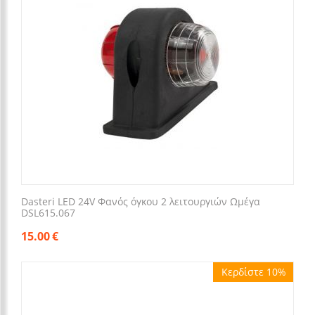
Dasteri LED 24V Φανός όγκου 2 λειτουργιών Ωμέγα
DSL615.067
15.00
€
Κερδίστε 10%