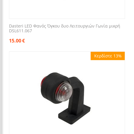
Dasteri LED Φανός Όγκου δυο Λειτουργιών Γωνία μικρή
DSL611.067
15.00
€
Κερδίστε 13%