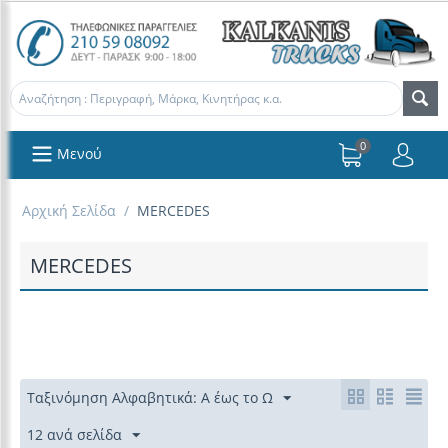
0
Μενού
Αρχική Σελίδα
/
MERCEDES
MERCEDES
Ταξινόμηση Αλφαβητικά: Α έως το Ω
12 ανά σελίδα