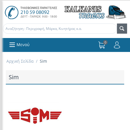
0
Μενού
Αρχική Σελίδα
/
Sim
Sim