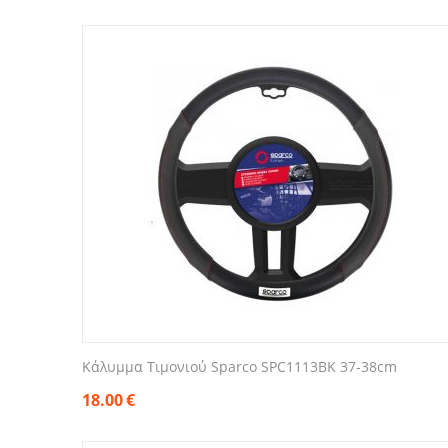
Κάλυμμα Τιμονιού Sparco SPC1113BK 37-38cm
18.00
€