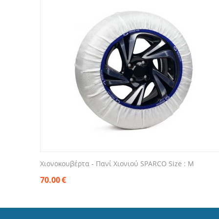
Χιονοκουβέρτα - Πανί Χιονιού SPARCO Size : M
70.00
€