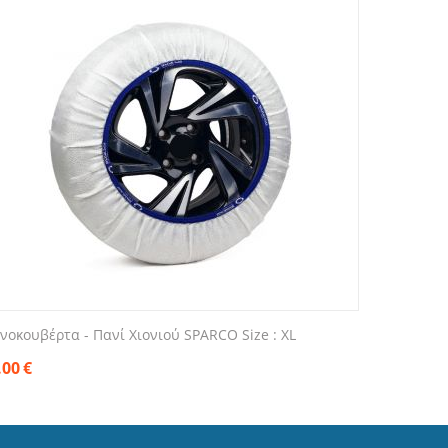
ονοκουβέρτα - Πανί Χιονιού SPARCO Size : XL
.00
€