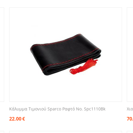
Κάλυμμα Τιμονιού Sparco Ραφτό No. Spc1110Bk
Χι
22.00
€
70