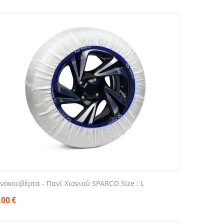
ονοκουβέρτα - Πανί Χιονιού SPARCO Size : L
.00
€