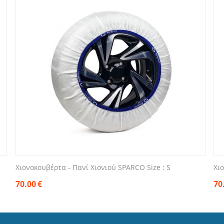
Χιονοκουβέρτα - Πανί Χιονιού SPARCO Size : S
Χι
70.00
€
70