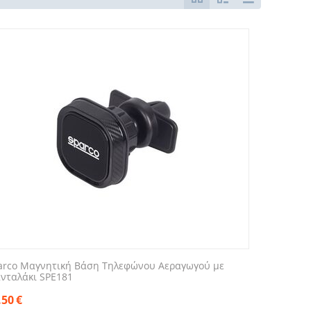
arco Μαγνητική Βάση Τηλεφώνου Αεραγωγού με
νταλάκι SPE181
.50
€