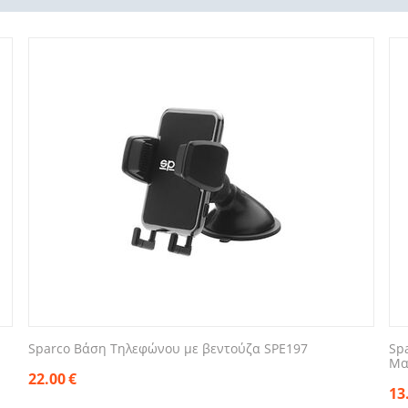
Sparco Βάση Τηλεφώνου με βεντούζα SPE197
Sp
Μα
22.00
€
13