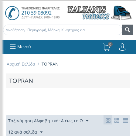
0
Μενού
Αρχική Σελίδα
/
TOPRAN
TOPRAN
Ταξινόμηση Αλφαβητικά: Α έως το Ω
12 ανά σελίδα