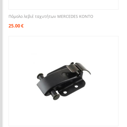
Πόμολο λεβιέ ταχυτήτων MERCEDES ΚΟΝΤΟ
25.00
€