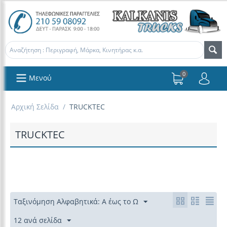
0
Μενού
Αρχική Σελίδα
/
TRUCKTEC
TRUCKTEC
Ταξινόμηση Αλφαβητικά: Α έως το Ω
12 ανά σελίδα