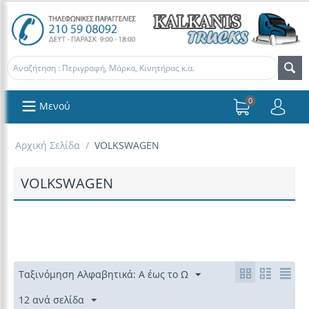
0
Μενού
Αρχική Σελίδα
/
VOLKSWAGEN
VOLKSWAGEN
Ταξινόμηση Αλφαβητικά: Α έως το Ω
12 ανά σελίδα